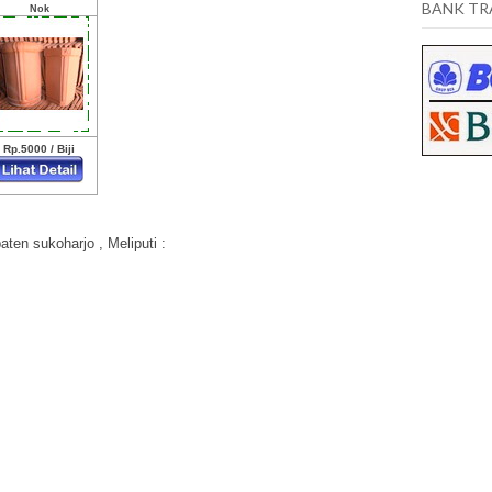
BANK TR
Nok
Rp.5000 / Biji
ten sukoharjo , Meliputi :