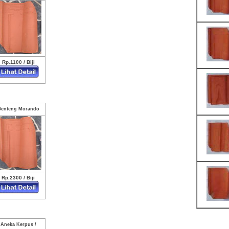
Rp.1100 / Biji
Genteng Morando
Rp.2300 / Biji
Aneka Kerpus /